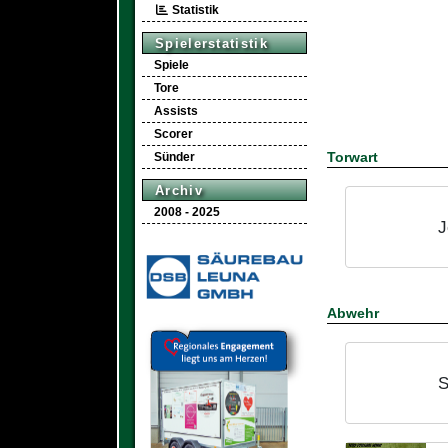
Statistik
Spielerstatistik
Spiele
Tore
Assists
Scorer
Torwart
Sünder
Archiv
2008 - 2025
J
Abwehr
S