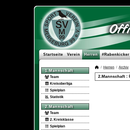
Startseite
Verein
Herren
#Rabenkicker
Herren
Archiv
1.Mannschaft
2.Mannschaft :
Team
Kreisoberliga
Spielplan
Statistik
2.Mannschaft
Team
2. Kreisklasse
Spielplan