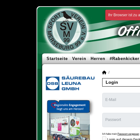
Ihr Browser ist zu 
Startseite
Verein
Herren
#Rabenkicker
Login
E-Mail
Passwort
Ich habe mein
Passwort vergessen
Login auf diesem Gerä