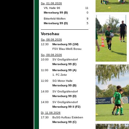
Sa, 01.08.2026
VfL Halle 96
11
Merseburg 99 (B)
0
Bitterfeld-Wolfen
9
Merseburg 99 (D)
5
Vorschau
Sa, 08.08.2026
12:30
Merseburg 99 (1M)
FSV Blau-Weiß Borau
So, 09.08.2026
10:00
SV Großgräfendorf
Merseburg 99 (E)
11:00
Merseburg 99 (A)
1. FC Zeitz
11:00
SG Motor Halle
Merseburg 99 (B)
14:00
SV Großgräfendorf
Merseburg 99 (D)
14:00
SV Großgräfendorf
Merseburg 99 II (F2)
Di, 11.08.2026
17:30
BuSG Aufbau Eisleben
Merseburg 99 (C)