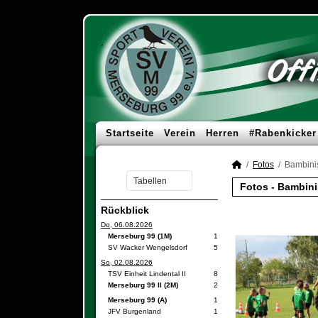
Startseite
Verein
Herren
#Rabenkicker
Fotos
Bambinis
Fotos - Bambini
Rückblick
Do, 06.08.2026
Merseburg 99 (1M)
1
SV Wacker Wengelsdorf
5
So, 02.08.2026
TSV Einheit Lindental II
8
Merseburg 99 II (2M)
2
Merseburg 99 (A)
1
JFV Burgenland
1