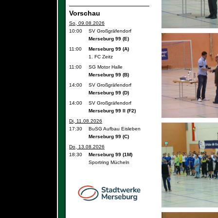
Vorschau
So, 09.08.2026
10:00
SV Großgräfendorf
Merseburg 99 (E)
11:00
Merseburg 99 (A)
1. FC Zeitz
11:00
SG Motor Halle
Merseburg 99 (B)
14:00
SV Großgräfendorf
Merseburg 99 (D)
14:00
SV Großgräfendorf
Merseburg 99 II (F2)
Di, 11.08.2026
17:30
BuSG Aufbau Eisleben
Merseburg 99 (C)
Do, 13.08.2026
18:30
Merseburg 99 (1M)
Sportring Mücheln