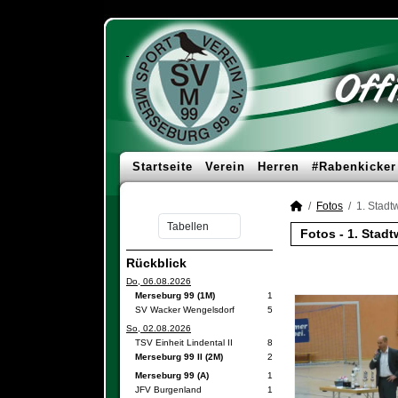
Startseite
Verein
Herren
#Rabenkicker
Fotos
1. Stad
Fotos - 1. Stad
Rückblick
Do, 06.08.2026
Merseburg 99 (1M)
1
SV Wacker Wengelsdorf
5
So, 02.08.2026
TSV Einheit Lindental II
8
Merseburg 99 II (2M)
2
Merseburg 99 (A)
1
JFV Burgenland
1