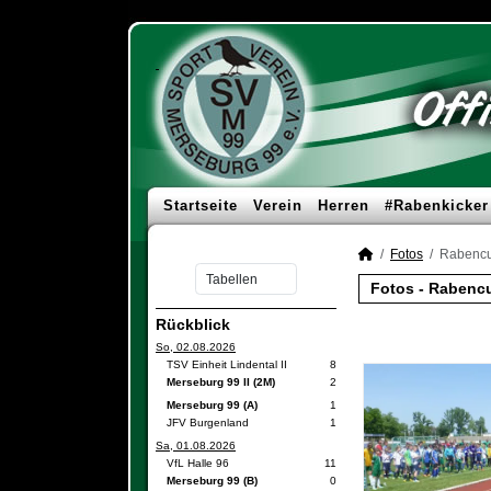
Startseite
Verein
Herren
#Rabenkicker
Fotos
Rabencu
Fotos - Rabenc
Rückblick
So, 02.08.2026
TSV Einheit Lindental II
8
Merseburg 99 II (2M)
2
Merseburg 99 (A)
1
JFV Burgenland
1
Sa, 01.08.2026
VfL Halle 96
11
Merseburg 99 (B)
0