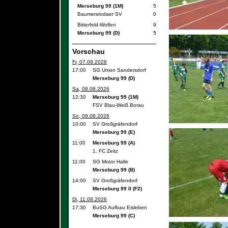
Merseburg 99 (1M)
5
Baumersrodaer SV
0
Bitterfeld-Wolfen
9
Merseburg 99 (D)
5
Vorschau
Fr, 07.08.2026
17:00
SG Union Sandersdorf
Merseburg 99 (D)
Sa, 08.08.2026
12:30
Merseburg 99 (1M)
FSV Blau-Weiß Borau
So, 09.08.2026
10:00
SV Großgräfendorf
Merseburg 99 (E)
11:00
Merseburg 99 (A)
1. FC Zeitz
11:00
SG Motor Halle
Merseburg 99 (B)
14:00
SV Großgräfendorf
Merseburg 99 II (F2)
Di, 11.08.2026
17:30
BuSG Aufbau Eisleben
Merseburg 99 (C)