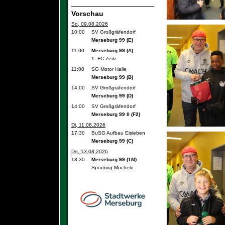
Vorschau
So, 09.08.2026
10:00
SV Großgräfendorf
Merseburg 99 (E)
11:00
Merseburg 99 (A)
1. FC Zeitz
11:00
SG Motor Halle
Merseburg 99 (B)
14:00
SV Großgräfendorf
Merseburg 99 (D)
14:00
SV Großgräfendorf
Merseburg 99 II (F2)
Di, 11.08.2026
17:30
BuSG Aufbau Eisleben
Merseburg 99 (C)
Do, 13.08.2026
18:30
Merseburg 99 (1M)
Sportring Mücheln