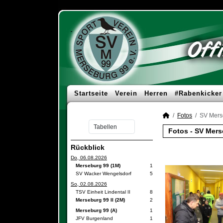
Startseite
Verein
Herren
#Rabenkicker
Fotos
SV Mers
Fotos - SV Mer
Rückblick
Do, 06.08.2026
Merseburg 99 (1M)
1
SV Wacker Wengelsdorf
5
So, 02.08.2026
TSV Einheit Lindental II
8
Merseburg 99 II (2M)
2
Merseburg 99 (A)
1
JFV Burgenland
1