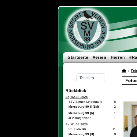
Startseite
Verein
Herren
#Ra
Fot
Fotos
Rückblick
So, 02.08.2026
TSV Einheit Lindental II
8
Merseburg 99 II (2M)
2
Merseburg 99 (A)
1
JFV Burgenland
1
Sa, 01.08.2026
VfL Halle 96
11
Merseburg 99 (B)
0