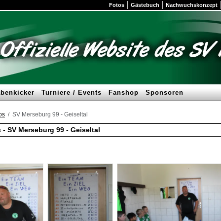
Fotos
Gästebuch
Nachwuchskonzept
benkicker
Turniere / Events
Fanshop
Sponsoren
os
SV Merseburg 99 - Geiseltal
 - SV Merseburg 99 - Geiseltal