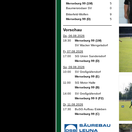
Merseburg 99 (1M)
5
Baumersrodaer SV
0
Bitterfeld-Wolfen
9
Merseburg 99 (D)
5
Vorschau
Do, 06.08.2026
18:30
Merseburg 99 (1M)
SV Wacker Wengelsdorf
Fr, 07.08.2026
17:00
SG Union Sandersdorf
Merseburg 99 (D)
So, 09.08.2026
10:00
SV Großgräfendorf
Merseburg 99 (E)
11:00
SG Motor Halle
Merseburg 99 (B)
14:00
SV Großgräfendorf
Merseburg 99 II (F2)
Di, 11.08.2026
17:30
BuSG Aufbau Eisleben
Merseburg 99 (C)