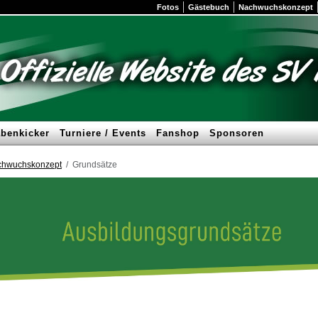
Fotos
Gästebuch
Nachwuchskonzept
benkicker
Turniere / Events
Fanshop
Sponsoren
chwuchskonzept
Grundsätze