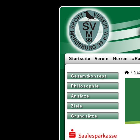
Startseite
Verein
Herren
#Ra
Na
Gesamtkonzept
Philosophie
Ansätze
Ziele
Grundsätze