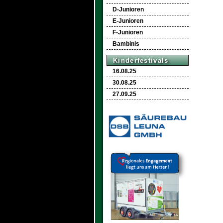
D-Junioren
E-Junioren
F-Junioren
Bambinis
Kinderfestivals
16.08.25
30.08.25
27.09.25