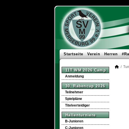
Startseite
Verein
Herren
#Ra
Tur
11T WM 2026 Camp
Anmeldung
30. Rabencup 2026
Teilnehmer
Spielpläne
Titelverteidiger
Hallenturniere
B-Junioren
C-Junioren