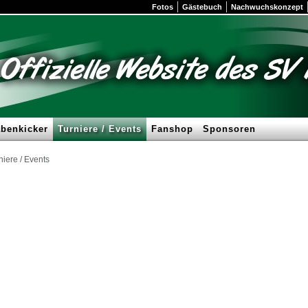
Fotos
Gästebuch
Nachwuchskonzept
benkicker
Turniere / Events
Fanshop
Sponsoren
niere / Events