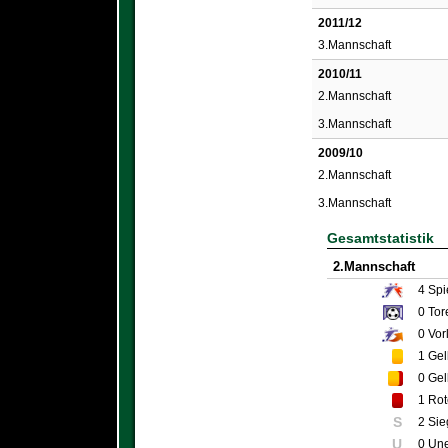
2011/12
3.Mannschaft
2010/11
2.Mannschaft
3.Mannschaft
2009/10
2.Mannschaft
3.Mannschaft
Gesamtstatistik
2.Mannschaft
4
Spi
0
Tor
0
Vor
1
Gel
0
Gel
1
Rot
S
2 Sie
U
0 Un