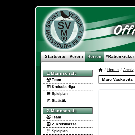
Startseite
Verein
Herren
#Rabenkicker
Herren
Archiv
1.Mannschaft
Marc Vaskovits
Team
Kreisoberliga
Spielplan
Statistik
2.Mannschaft
Team
2. Kreisklasse
Spielplan