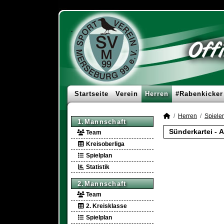
Startseite
Verein
Herren
#Rabenkicker
Herren
Spieler
1.Mannschaft
Sünderkartei -
A
Team
Kreisoberliga
Spielplan
Statistik
2.Mannschaft
Team
2. Kreisklasse
Spielplan