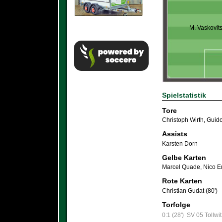
M. Vaskovit
Spielstatistik
Tore
Christoph Wirth
,
Guido
Assists
Karsten Dorn
Gelbe Karten
Marcel Quade
,
Nico 
Rote Karten
Christian Gudat (80')
Torfolge
0:1 (28')
SV 05 Tollwit