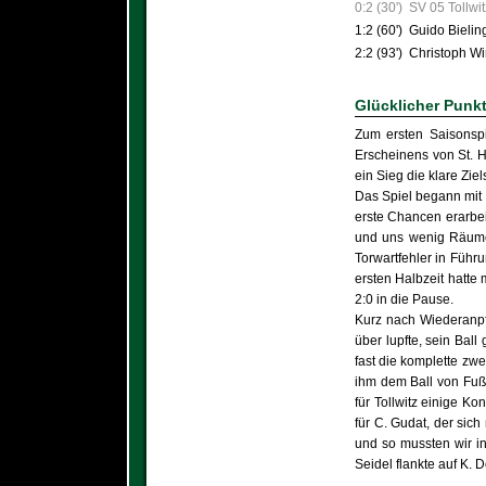
0:2 (30')
SV 05 Tollwit
1:2 (60')
Guido Bielin
2:2 (93')
Christoph Wi
Glücklicher Punk
Zum ersten Saisonspie
Erscheinens von St. H
ein Sieg die klare Ziel
Das Spiel begann mit 
erste Chancen erarbei
und uns wenig Räume 
Torwartfehler in Führ
ersten Halbzeit hatte 
2:0 in die Pause.
Kurz nach Wiederanpf
über lupfte, sein Bal
fast die komplette zwe
ihm dem Ball von Fuß 
für Tollwitz einige Ko
für C. Gudat, der sich
und so mussten wir in
Seidel flankte auf K. 