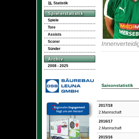
Statistik
Spielerstatistik
Spiele
Tore
Assists
Scorer
Innenverteidi
Sünder
Archiv
2008 - 2025
Saisonstatistik
2017/18
2.Mannschaft
2016/17
2.Mannschaft
2015/16