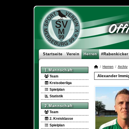
Startseite
Verein
Herren
#Rabenkicker
Herren
Archiv
1.Mannschaft
Alexander Immi
Team
Kreisoberliga
Spielplan
Statistik
2.Mannschaft
Team
2. Kreisklasse
Spielplan