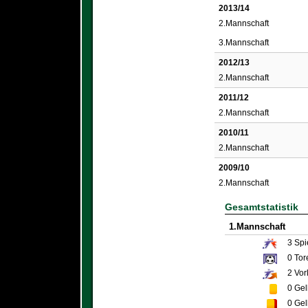
2013/14
2.Mannschaft
3.Mannschaft
2012/13
2.Mannschaft
2011/12
2.Mannschaft
2010/11
2.Mannschaft
2009/10
2.Mannschaft
Gesamtstatistik
1.Mannschaft
3
Spi
0
Tor
2
Vor
0
Gel
0
Gel