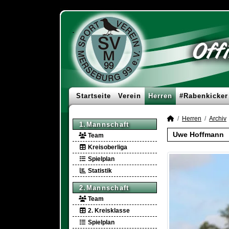
Startseite
Verein
Herren
#Rabenkicker
Herren
Archiv
1.Mannschaft
Uwe Hoffmann
Team
Kreisoberliga
Spielplan
Statistik
2.Mannschaft
Team
2. Kreisklasse
Spielplan