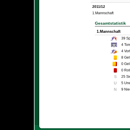
2011/12
1.Mannschaft
Gesamtstatistik
1.Mannschaft
39
Sp
4
Tor
4
Vor
8
Gel
0
Gel
0
Rot
S
25 S
U
5 Un
N
9 Nie