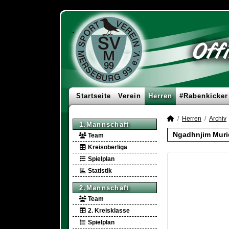
Startseite
Verein
Herren
#Rabenkicker
Herren
Archiv
1.Mannschaft
Ngadhnjim Muri
Team
Kreisoberliga
Spielplan
Statistik
2.Mannschaft
Team
2. Kreisklasse
Spielplan