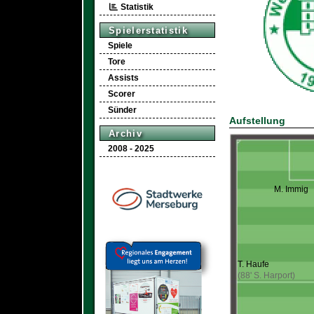
Statistik
Spielerstatistik
Spiele
Tore
Assists
Scorer
Sünder
Aufstellung
Archiv
2008 - 2025
M. Immig
T. Haufe
(88' S. Harport)