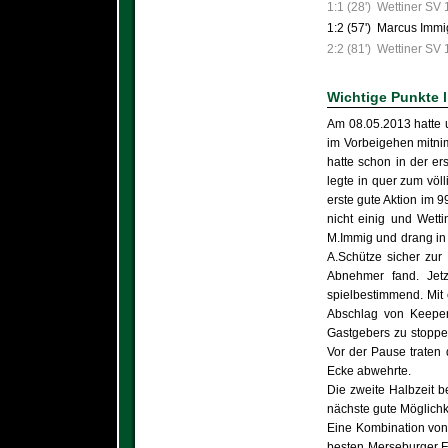
1:1 (28')
Wettiner SV
1:2 (57')
Marcus Imm
2:2 (81')
Wettiner SV
Wichtige Punkte 
Am 08.05.2013 hatte u
im Vorbeigehen mitnim
hatte schon in der e
legte in quer zum völ
erste gute Aktion im 
nicht einig und Wetti
M.Immig und drang in 
A.Schütze sicher zur
Abnehmer fand. Jetz
spielbestimmend. Mit 
Abschlag von Keeper
Gastgebers zu stoppen
Vor der Pause traten
Ecke abwehrte.
Die zweite Halbzeit b
nächste gute Möglichke
Eine Kombination von
besten Merseburger Fe