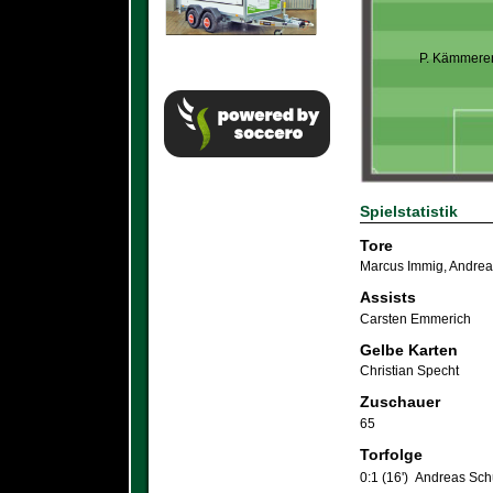
P. Kämmere
Spielstatistik
Tore
Marcus Immig
,
Andrea
Assists
Carsten Emmerich
Gelbe Karten
Christian Specht
Zuschauer
65
Torfolge
0:1 (16')
Andreas Schü