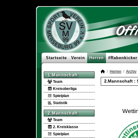
Startseite
Verein
Herren
#Rabenkicker
Herren
Archiv
1.Mannschaft
2.Mannschaft :
Team
Kreisoberliga
Spielplan
Statistik
Wetti
2.Mannschaft
Team
2. Kreisklasse
Spielplan