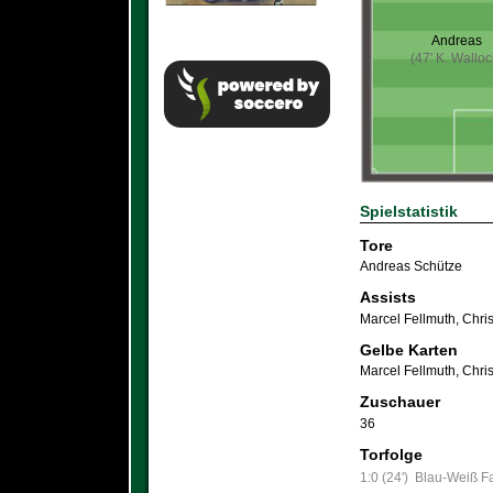
Andreas
(47' K. Walloc
Spielstatistik
Tore
Andreas Schütze
Assists
Marcel Fellmuth
,
Chri
Gelbe Karten
Marcel Fellmuth
,
Chri
Zuschauer
36
Torfolge
1:0 (24')
Blau-Weiß Far