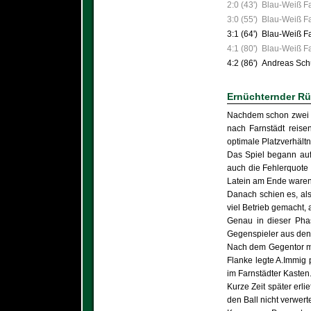
2:0 (43')
Blau-Weiß Far
3:0 (55')
Blau-Weiß Far
3:1 (64')
Blau-Weiß Far
4:1 (80')
Blau-Weiß Far
4:2 (86')
Andreas Sch
Ernüchternder Rü
Nachdem schon zwei R
nach Farnstädt reisen
optimale Platzverhältn
Das Spiel begann auf 
auch die Fehlerquote 
Latein am Ende waren
Danach schien es, als
viel Betrieb gemacht,
Genau in dieser Phas
Gegenspieler aus den 
Nach dem Gegentor me
Flanke legte A.Immig 
im Farnstädter Kasten
Kurze Zeit später erli
den Ball nicht verwert