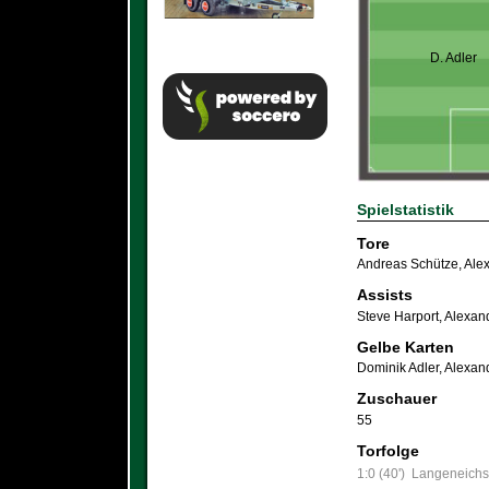
D. Adler
Spielstatistik
Tore
Andreas Schütze
,
Ale
Assists
Steve Harport
,
Alexan
Gelbe Karten
Dominik Adler
,
Alexan
Zuschauer
55
Torfolge
1:0 (40')
Langeneichs