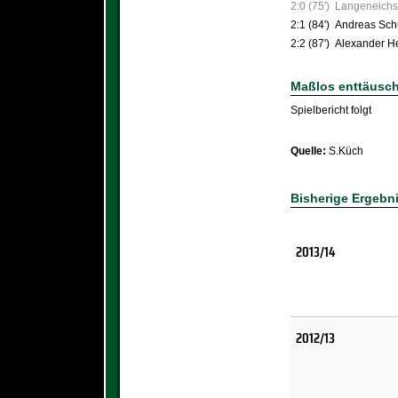
2:0 (75')
Langeneichs
2:1 (84')
Andreas Sch
2:2 (87')
Alexander H
Maßlos enttäusc
Spielbericht folgt
Quelle:
S.Küch
Bisherige Ergebn
2013/14
2012/13