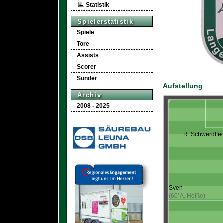
Statistik
Spielerstatistik
Spiele
Tore
Assists
Scorer
Sünder
Aufstellung
Archiv
2008 - 2025
R. Schwerdtfe
Sven
(60' A. Heiße)