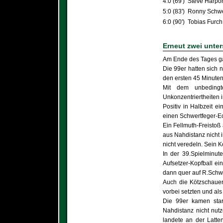
4:0 (69')
Steve Harpo
5:0 (83')
Ronny Schwe
6:0 (90')
Tobias Furc
Erneut zwei unter
Am Ende des Tages gab
Die 99er hatten sich 
den ersten 45 Minuten 
Mit dem unbedingte
Unkonzentriertheiten 
Positiv in Halbzeit e
einen Schwertfeger-Ec
Ein Fellmuth-Freistoß
aus Nahdistanz nicht 
nicht veredeln. Sein 
In der 39.Spielminut
Aufsetzer-Kopfball ei
dann quer auf R.Schwe
Auch die Kötzschauer
vorbei setzten und als
Die 99er kamen star
Nahdistanz nicht nut
landete an der Latten