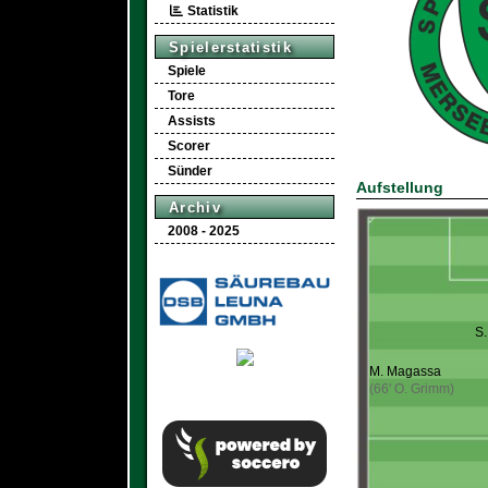
Statistik
Spielerstatistik
Spiele
Tore
Assists
Scorer
Sünder
Aufstellung
Archiv
2008 - 2025
S.
M. Magassa
(66' O. Grimm)