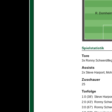
R. Dornhei
Spielstatistik
Tore
3x Ronny Schwerdtfeg
Assists
2x Steve Harport
,
Moh
Zuschauer
25
Torfolge
1:0 (38')
Steve Harpo
2:0 (43')
Ronny Schwe
3:0 (67')
Ronny Schwe