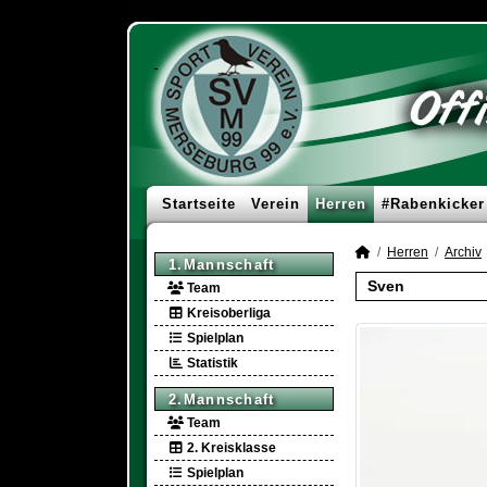
Startseite
Verein
Herren
#Rabenkicker
Herren
Archiv
1.Mannschaft
Sven
Team
Kreisoberliga
Spielplan
Statistik
2.Mannschaft
Team
2. Kreisklasse
Spielplan