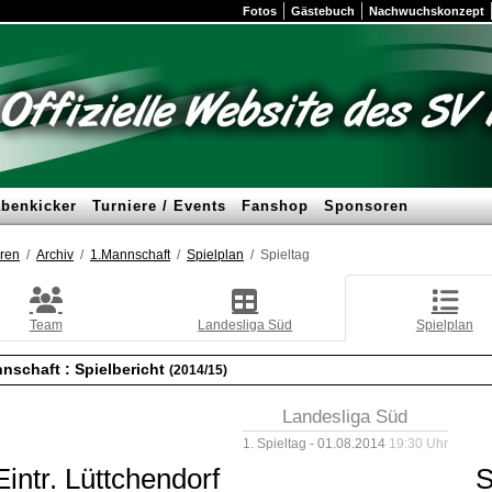
Fotos
Gästebuch
Nachwuchskonzept
benkicker
Turniere / Events
Fanshop
Sponsoren
ren
Archiv
1.Mannschaft
Spielplan
Spieltag
Team
Landesliga Süd
Spielplan
nschaft :
Spielbericht
(2014/15)
Landesliga Süd
1. Spieltag - 01.08.2014
19:30 Uhr
Eintr. Lüttchendorf
S