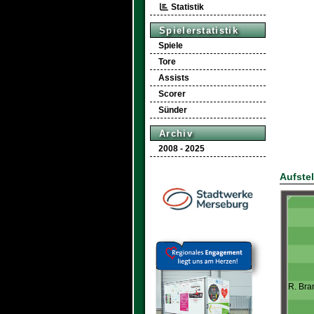
Statistik
Spielerstatistik
Spiele
Tore
Assists
Scorer
Sünder
Archiv
2008 - 2025
Aufste
R. Bra