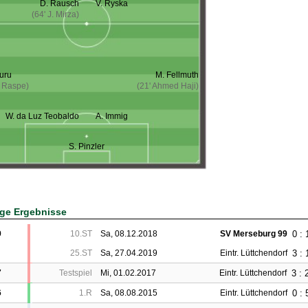
D. Rausch
V. Ryska
(64' J. Mirza)
uru
M. Fellmuth
. Raspe)
(21' Ahmed Haji)
W. da Luz Teobaldo
A. Immig
S. Pinzler
ige Ergebnisse
0 : 
9
10.ST
Sa, 08.12.2018
SV Merseburg 99
3 : 
25.ST
Sa, 27.04.2019
Eintr. Lüttchendorf
3 : 
7
Testspiel
Mi, 01.02.2017
Eintr. Lüttchendorf
0 : 
6
1.R
Sa, 08.08.2015
Eintr. Lüttchendorf