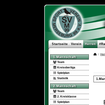
Startseite
Verein
Herren
#Ra
Her
1.Mannschaft
Team
Kreisoberliga
Spielplan
Statistik
1.Man
2.Mannschaft
Team
2. Kreisklasse
Spielplan