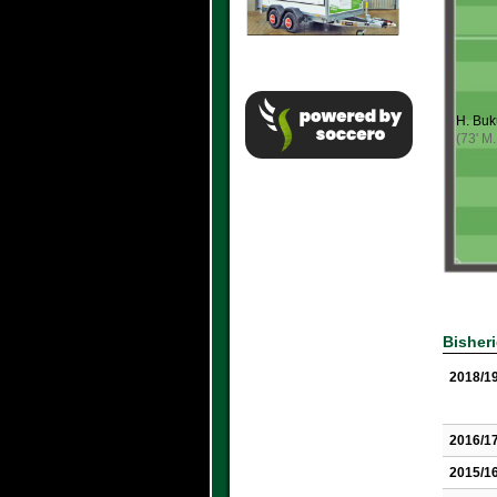
H. Buk
(73' M
Bisher
2018/1
2016/1
2015/1