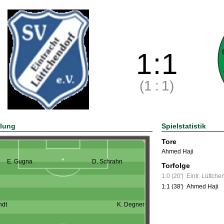
1
:
1
(1
:
1)
llung
Spielstatistik
Tore
Ahmed Haji
E. Gugna
D. Schrahn
Torfolge
1:0 (20')
Eintr. Lüttche
1:1 (38')
Ahmed Haji
ndt
K. Degner