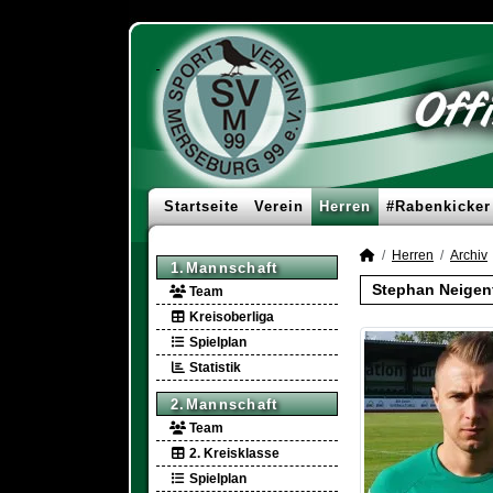
Startseite
Verein
Herren
#Rabenkicker
Herren
Archiv
1.Mannschaft
Stephan Neigen
Team
Kreisoberliga
Spielplan
Statistik
2.Mannschaft
Team
2. Kreisklasse
Spielplan