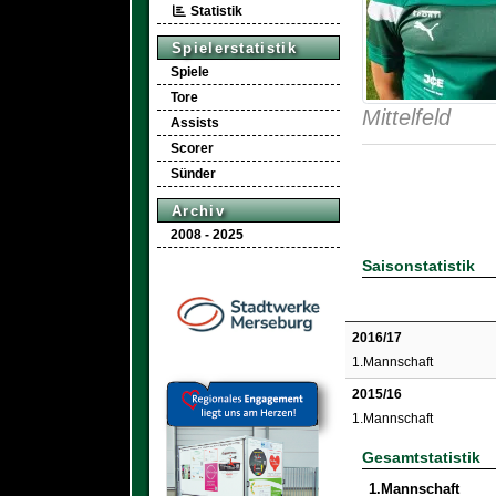
Statistik
Spielerstatistik
Spiele
Tore
Mittelfeld
Assists
Scorer
Sünder
Archiv
2008 - 2025
Saisonstatistik
2016/17
1.Mannschaft
2015/16
1.Mannschaft
Gesamtstatistik
1.Mannschaft