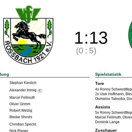
1
:
13
(0
:
5)
llung
Spielstatistik
Stephan Kieslich
Tore
4x Ronny Schwerdtfeg
Alexander Immig
C
2x Uwe Hoffmann
,
Ble
Marcel Fellmuth
Oumarou Tabsoba
,
Do
Oliver Grimm
Assists
Robert Wetzig
5x Ronny Schwerdtfeg
Bledar Shoshi
Marcel Fellmuth
,
Olive
Dominik Lange
Christian Specht
Zuschauer
Nick Rieger