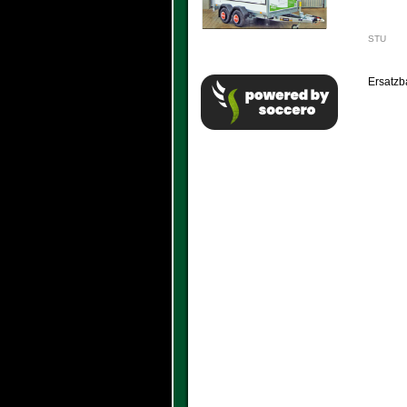
STU
Ersatzb