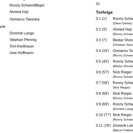
41
Ronny Schwerdtfeger
Ahmed Haji
Torfolge
0:1 (1')
Ronny Schw
Oumarou Tabsoba
(Oliver Grimm)
ank
0:2 (3')
Ahmed Haji
Dominik Lange
(Ronny Schwer
Stephan Pfennig
0:3 (7')
Bledar Shos
(Christian Spe
Tom Kießhauer
0:4 (16')
Oumarou Ta
Uwe Hoffmann
(Ronny Schwer
0:5 (40')
Ronny Schw
(Bledar Shoshi
0:6 (57')
Nick Rieger
(Ronny Schwer
0:7 (58')
Ronny Schw
(Nick Rieger)
0:8 (68')
Nick Rieger
(Ronny Schwer
0:9 (69')
Ronny Schw
(Dominik Lang
0:10 (77')
Nick Rieger
(Ronny Schwer
0:11 (78')
Dominik La
(Marcel Fellmu