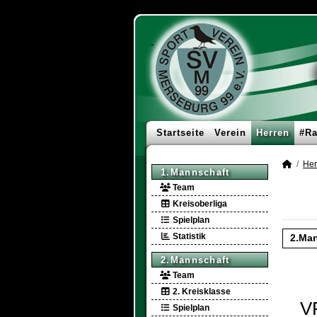
Startseite
Verein
Herren
#Ra
Her
1.Mannschaft
Team
Kreisoberliga
Spielplan
Statistik
2.Man
2.Mannschaft
Team
2. Kreisklasse
V
Spielplan