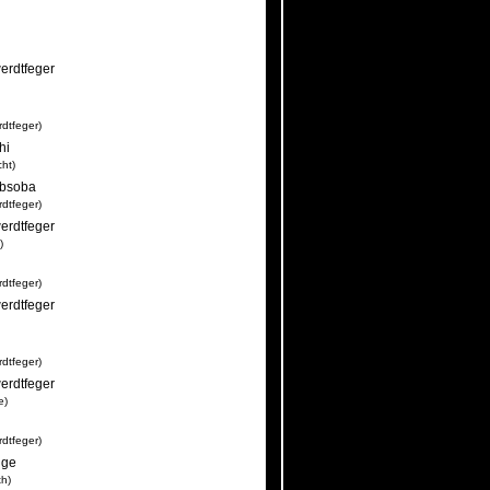
erdtfeger
dtfeger)
hi
cht)
bsoba
dtfeger)
erdtfeger
)
dtfeger)
erdtfeger
dtfeger)
erdtfeger
e)
dtfeger)
nge
th)