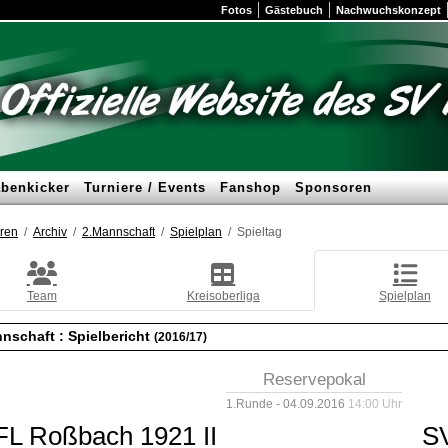
Fotos
Gästebuch
Nachwuchskonzept
benkicker
Turniere / Events
Fanshop
Sponsoren
ren
Archiv
2.Mannschaft
Spielplan
Spieltag
Team
Kreisoberliga
Spielplan
nschaft :
Spielbericht
(2016/17)
Reservepokal
1.Runde - 04.09.2016
14:00 Uhr
FL Roßbach 1921 II
SV