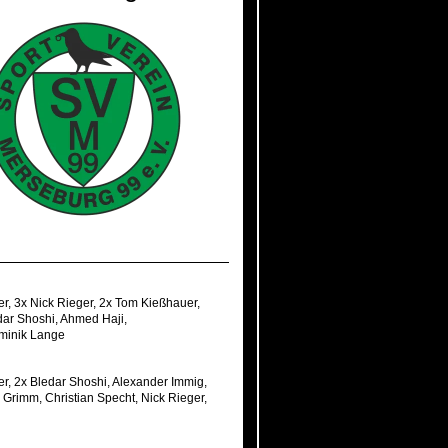
er
,
3x Nick Rieger
,
2x Tom Kießhauer
,
dar Shoshi
,
Ahmed Haji
,
minik Lange
er
,
2x Bledar Shoshi
,
Alexander Immig
,
r Grimm
,
Christian Specht
,
Nick Rieger
,