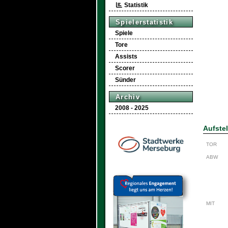
Statistik
Spielerstatistik
Spiele
Tore
Assists
Scorer
Sünder
Archiv
2008 - 2025
Aufste
TOR
ABW
MIT