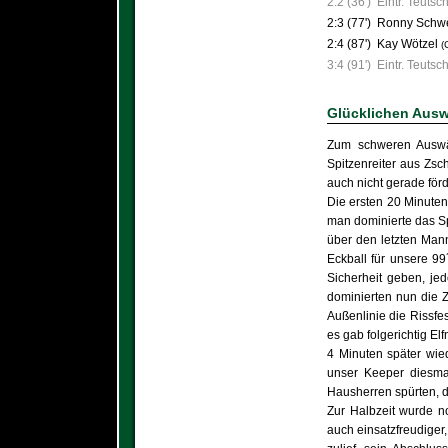
2:2 (36')
Eintr. Teutsc
2:3 (77')
Ronny Schwe
2:4 (87')
Kay Wötzel
(
3:4 (91')
Eintr. Teutsc
Glücklichen Auswä
Zum schweren Auswär
Spitzenreiter aus Zsc
auch nicht gerade för
Die ersten 20 Minuten
man dominierte das Sp
über den letzten Mann
Eckball für unsere 99
Sicherheit geben, je
dominierten nun die Z
Außenlinie die Rissfes
es gab folgerichtig E
4 Minuten später wie
unser Keeper diesma
Hausherren spürten, d
Zur Halbzeit wurde no
auch einsatzfreudiger,