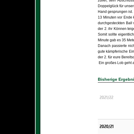
zulief, sein Abschlu
Doppelglück für unser
Hand gesprungen ist.
13 Minuten vor Ende k
durchgesteckten Ball 
der 2. ihr Können teig
Somit sollte eigentli
Minute gab es 35 Mete
Danach passierte nich
gute kämpferische Ein
der 2. für eure Bereits
Ein großes Lob geht an
Bisherige Ergebn
2021/22
2020/21