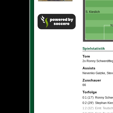
S. Kieslich
N
Spielstatistik
Tore
2x Ronny Schwerdtfeg
Assists
Nevenko Gatzke
,
Stev
Zuschauer
66
Torfolge
0:1 (17')
Ronny Schwe
0:2 (29')
Stephan Kie
1:2 (32')
Eintr. Teutsc