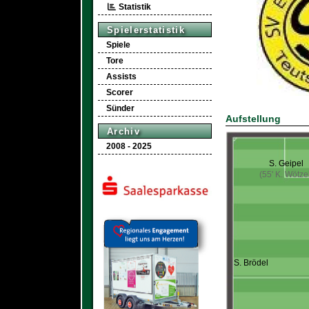
Statistik
Spielerstatistik
Spiele
Tore
Assists
Scorer
Sünder
Aufstellung
Archiv
2008 - 2025
S. Geipel
(55' K. Wötze
S. Brödel