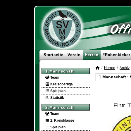
Startseite
Verein
Herren
#Rabenkicker
Herren
Archiv
1.Mannschaft
1.Mannschaft :
Team
Kreisoberliga
Spielplan
Statistik
Eintr. 
2.Mannschaft
Team
2. Kreisklasse
Spielplan