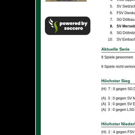
5.
SV Sietzsc
6.
FSV Diesk
7.
SG Dölbau 
8.
SV Mersebu
9.
SG Döllnitz 
10.
SV Eintrach
Aktuelle Serie
9 Spiele gewonnen
9 Spiele nicht verlor
Höchster Sieg
(H) 7 : 0 gegen SG D
(A) 3 : 0 gegen SV M
(A) 3 : 0 gegen SV E
(A) 3 : 0 gegen LSG
Höchster Nieder
(H) 2 : 4 gegen FSV