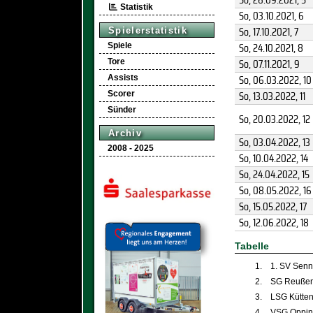
Statistik
So, 03.10.2021
, 6
So, 17.10.2021
, 7
Spielerstatistik
So, 24.10.2021
, 8
Spiele
So, 07.11.2021
, 9
Tore
So, 06.03.2022
, 10
Assists
So, 13.03.2022
, 11
Scorer
Sünder
So, 20.03.2022
, 12
Archiv
So, 03.04.2022
, 13
2008 - 2025
So, 10.04.2022
, 14
So, 24.04.2022
, 15
So, 08.05.2022
, 16
So, 15.05.2022
, 17
So, 12.06.2022
, 18
Tabelle
1.
1. SV Senne
2.
SG Reußen 
3.
LSG Kütte
4.
VSG Oppin 