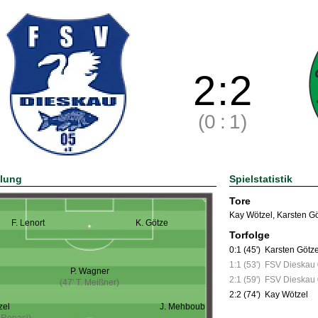
2
:
2
(0
:
1)
llung
Spielstatistik
Tore
Kay Wötzel
,
Karsten G
F. Lenort
K. Götze
Torfolge
0:1 (45')
Karsten Götz
1:1 (53')
FSV Dieskau
P. Wagner
2:1 (59')
FSV Dieskau
(47' T. Meißner)
2:2 (74')
Kay Wötzel
zel
J. Mehboub