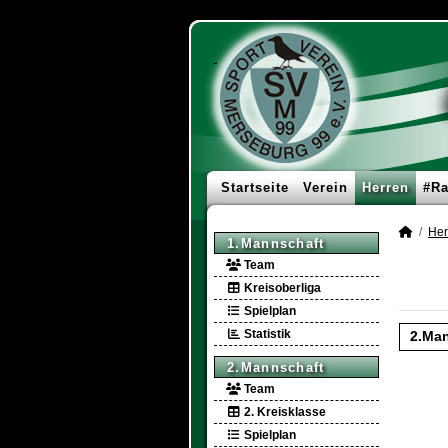
Startseite
Verein
Herren
#Ra
Her
1.Mannschaft
Team
Kreisoberliga
Spielplan
Statistik
2.Man
2.Mannschaft
Team
2. Kreisklasse
Spielplan