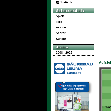
Statistik
Spielerstatistik
Spiele
Tore
Assists
Scorer
Sünder
Archiv
2008 - 2025
Aufste
K. Wöt