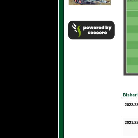
(70' G
Bisher
2022/2
2021/2