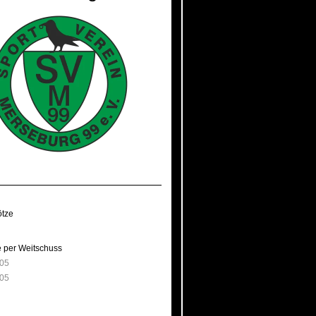
ötze
e per Weitschuss
 05
 05