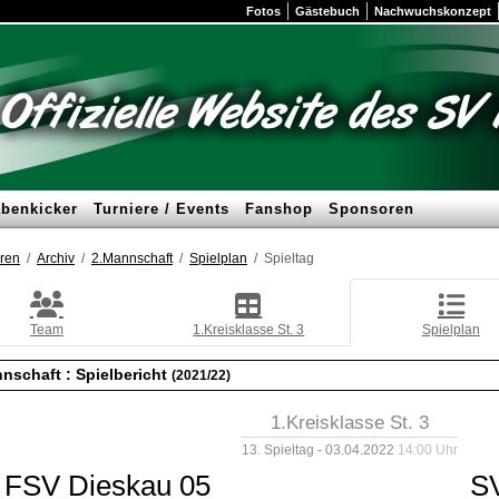
Fotos
Gästebuch
Nachwuchskonzept
benkicker
Turniere / Events
Fanshop
Sponsoren
ren
Archiv
2.Mannschaft
Spielplan
Spieltag
Team
1.Kreisklasse St. 3
Spielplan
nschaft :
Spielbericht
(2021/22)
1.Kreisklasse St. 3
13. Spieltag - 03.04.2022
14:00 Uhr
FSV Dieskau 05
SV