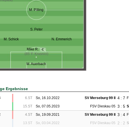
. Repasi)
M. Pilling
S. Peter
M. Schick
N. Emmerich
Mike R.
C
(85' F. Krasnici)
M. Auerbach
ige Ergebnisse
4 : 7
3
6.ST
So, 16.10.2022
SV Merseburg 99 II
F
3 : 5
15.ST
So, 07.05.2023
FSV Dieskau 05
S
3 : 4
2
4.ST
So, 19.09.2021
SV Merseburg 99 II
F
2 : 2
13.ST
So, 03.04.2022
FSV Dieskau 05
S