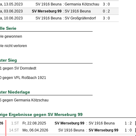
a, 13.05.2023
SV 1916 Beuna
:
Germania Kötzschau
3 : 0
a, 03.06.2023
SV Merseburg 99
:
SV 1916 Beuna
0 : 2
a, 10.06.2023
SV 1916 Beuna
:
SV Großgräfendorf
3 : 0
lle Serie
ele gewonnen
le nicht verloren
ter Sieg
 1 gegen SV Dornstedt
: 0 gegen VFL Roßbach 1921
ter Niederlage
: 5 gegen Germania Kötzschau
rige Ergebnisse gegen SV Merseburg 99
26
1.ST
Fr, 22.08.2025
SV Merseburg 99
:
SV 1916 Beuna
1 : 2
14.ST
Mo, 06.04.2026
SV 1916 Beuna
:
SV Merseburg 99
1 : 0