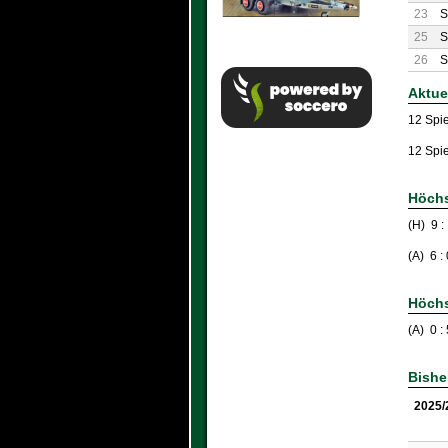
23
S
25
S
26
S
Aktue
12 Spi
12 Spie
Höchs
(H) 9 :
(A) 6 
Höchs
(A) 0 
Bishe
2025/