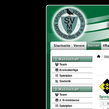
Startseite
Verein
Herren
#Ra
Her
1.Mannschaft
Team
Kreisoberliga
Spielplan
Statistik
2.Mannschaft
Team
Spiel
2. Kreisklasse
1
S
Spielplan