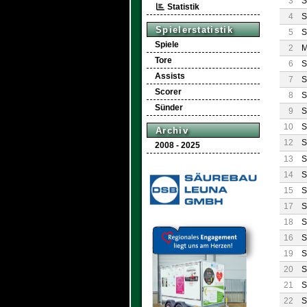
3
S
Statistik
4
S
Spielerstatistik
5
S
Spiele
2
M
Tore
6
S
Assists
7
S
Scorer
8
S
Sünder
9
S
10
S
Archiv
12
S
2008 - 2025
13
S
14
S
15
S
17
S
18
S
16
S
19
S
20
S
21
S
22
S