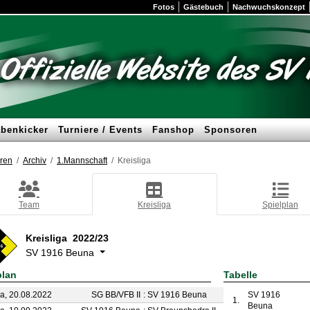
Fotos
Gästebuch
Nachwuchskonzept
benkicker
Turniere / Events
Fanshop
Sponsoren
ren
Archiv
1.Mannschaft
Kreisliga
Team
Kreisliga
Spielplan
Kreisliga 2022/23
SV 1916 Beuna
plan
Tabelle
a, 20.08.2022
SG BB/VFB II
:
SV 1916 Beuna
2 : 5
SV 1916
1.
Beuna