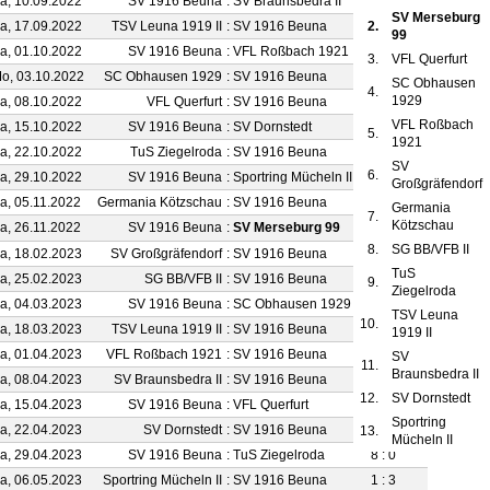
a, 10.09.2022
SV 1916 Beuna
:
SV Braunsbedra II
2 : 2
SV Merseburg
a, 17.09.2022
TSV Leuna 1919 II
:
SV 1916 Beuna
2.
2 : 3
99
a, 01.10.2022
SV 1916 Beuna
:
VFL Roßbach 1921
1 : 0
3.
VFL Querfurt
o, 03.10.2022
SC Obhausen 1929
:
SV 1916 Beuna
3 : 0
SC Obhausen
4.
1929
a, 08.10.2022
VFL Querfurt
:
SV 1916 Beuna
0 : 3
VFL Roßbach
a, 15.10.2022
SV 1916 Beuna
:
SV Dornstedt
9 : 1
5.
1921
a, 22.10.2022
TuS Ziegelroda
:
SV 1916 Beuna
1 : 3
SV
6.
a, 29.10.2022
SV 1916 Beuna
:
Sportring Mücheln II
4 : 0
Großgräfendorf
a, 05.11.2022
Germania Kötzschau
:
SV 1916 Beuna
5 : 0
Germania
7.
Kötzschau
a, 26.11.2022
SV 1916 Beuna
:
SV Merseburg 99
4 : 0
8.
SG BB/VFB II
a, 18.02.2023
SV Großgräfendorf
:
SV 1916 Beuna
1 : 0
TuS
a, 25.02.2023
SG BB/VFB II
:
SV 1916 Beuna
2 : 4
9.
Ziegelroda
a, 04.03.2023
SV 1916 Beuna
:
SC Obhausen 1929
1 : 0
TSV Leuna
10.
a, 18.03.2023
TSV Leuna 1919 II
:
SV 1916 Beuna
4 : 6
1919 II
a, 01.04.2023
VFL Roßbach 1921
:
SV 1916 Beuna
0 : 6
SV
11.
Braunsbedra II
a, 08.04.2023
SV Braunsbedra II
:
SV 1916 Beuna
0 : 1
12.
SV Dornstedt
a, 15.04.2023
SV 1916 Beuna
:
VFL Querfurt
3 : 0
Sportring
a, 22.04.2023
SV Dornstedt
:
SV 1916 Beuna
0 : 4
13.
Mücheln II
a, 29.04.2023
SV 1916 Beuna
:
TuS Ziegelroda
8 : 0
a, 06.05.2023
Sportring Mücheln II
:
SV 1916 Beuna
1 : 3