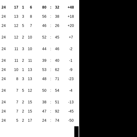
24
17
1
6
80
:
32
+48
52
24
13
3
8
56
:
38
+18
42
24
12
5
7
46
:
26
+20
41
24
12
2
10
52
:
45
+7
38
24
11
3
10
44
:
46
-2
36
24
11
2
11
39
:
40
-1
35
24
10
1
13
53
:
62
-9
31
24
8
3
13
48
:
71
-23
27
24
7
5
12
50
:
54
-4
26
24
7
2
15
38
:
51
-13
23
24
7
2
15
47
:
92
-45
23
24
5
2
17
24
:
74
-50
17