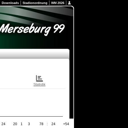
Downloads
Stadionordnung
WM 2026
Statistik
24
20
1
3
78
:
24
+54
61