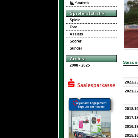
Statistik
Spielerstatistik
Spiele
Tore
Assists
Scorer
Sünder
Archiv
Saisons
2008 - 2025
2022/2
2021/2
2018/1
2017/1
2016/1
2015/1