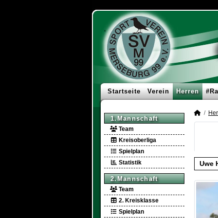
Startseite
Verein
Herren
#Ra
Her
1.Mannschaft
Team
Kreisoberliga
Spielplan
Statistik
Uwe 
2.Mannschaft
Team
2. Kreisklasse
Spielplan