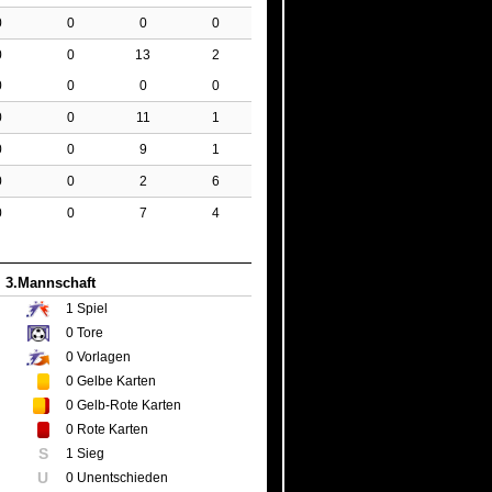
0
0
0
0
0
0
13
2
0
0
0
0
0
0
11
1
0
0
9
1
0
0
2
6
0
0
7
4
3.Mannschaft
1
Spiel
0
Tore
0
Vorlagen
0
Gelbe Karten
0
Gelb-Rote Karten
0
Rote Karten
S
1 Sieg
U
0 Unentschieden