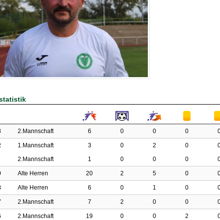
tatistik
3
2.Mannschaft
6
0
0
0
2
1.Mannschaft
3
0
2
0
2.Mannschaft
1
0
0
0
9
Alte Herren
20
2
5
0
8
Alte Herren
6
0
1
0
7
2.Mannschaft
7
2
0
0
6
2.Mannschaft
19
0
0
2