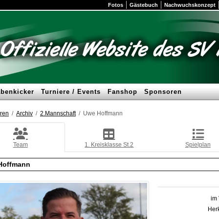
Fotos
Gästebuch
Nachwuchskonzept
benkicker
Turniere / Events
Fanshop
Sponsoren
ren
Archiv
2.Mannschaft
Uwe Hoffmann
Team
1. Kreisklasse St.2
Spielplan
Hoffmann
im 
Herk