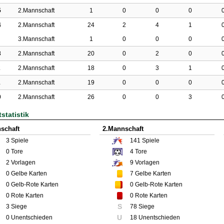
5
2.Mannschaft
1
0
0
0
4
2.Mannschaft
24
2
4
1
3.Mannschaft
1
0
0
0
3
2.Mannschaft
20
0
2
0
2
2.Mannschaft
18
0
3
1
1
2.Mannschaft
19
0
0
0
0
2.Mannschaft
26
0
0
3
statistik
schaft
2.Mannschaft
3
Spiele
141
Spiele
0
Tore
4
Tore
2
Vorlagen
9
Vorlagen
0
Gelbe Karten
7
Gelbe Karten
0
Gelb-Rote Karten
0
Gelb-Rote Karten
0
Rote Karten
0
Rote Karten
S
3 Siege
78 Siege
U
0 Unentschieden
18 Unentschieden