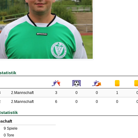
tatistik
3
2.Mannschaft
3
0
0
1
2
2.Mannschaft
6
0
0
0
statistik
schaft
9
Spiele
0
Tore