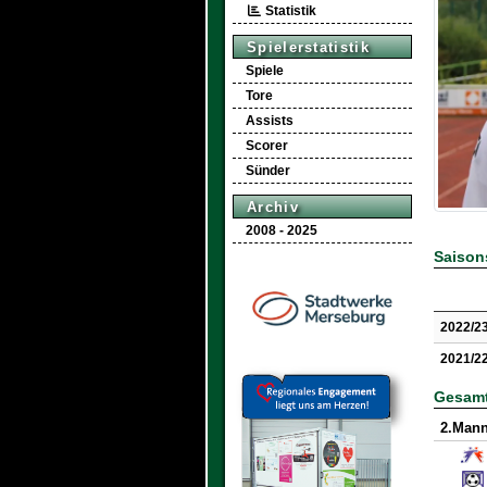
Statistik
Spielerstatistik
Spiele
Tore
Assists
Scorer
Sünder
Archiv
2008 - 2025
Saisons
2022/2
2021/2
Gesamt
2.Mann