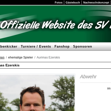
Fotos
Gästebuch
Nachwuchskonzept
benkicker
Turniere / Events
Fanshop
Sponsoren
ren
ehemalige Spieler
Aurimas Ezerskis
as Ezerskis
Abwehr
im