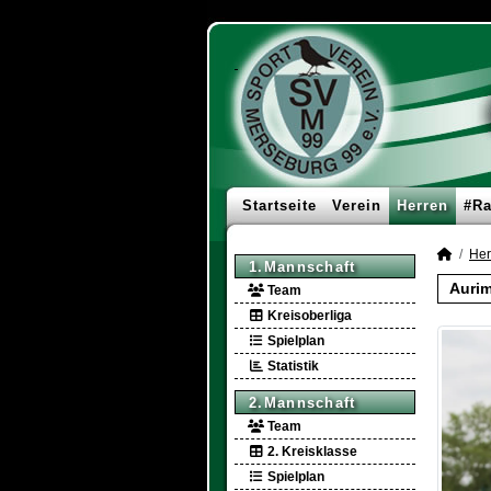
Startseite
Verein
Herren
#Ra
Her
1.Mannschaft
Aurim
Team
Kreisoberliga
Spielplan
Statistik
2.Mannschaft
Team
2. Kreisklasse
Spielplan