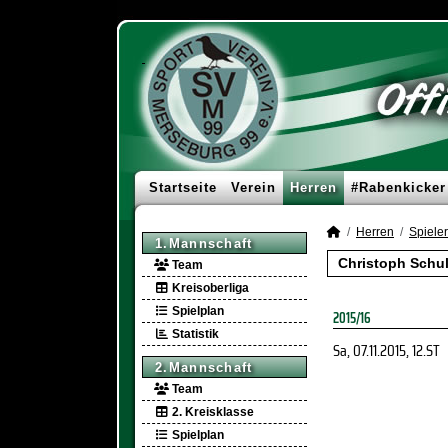
Startseite
Verein
Herren
#Rabenkicker
Herren
Spieler
1.Mannschaft
Christoph Schu
Team
Kreisoberliga
Spielplan
2015/16
Statistik
Sa, 07.11.2015
, 12.ST
2.Mannschaft
Team
2. Kreisklasse
Spielplan