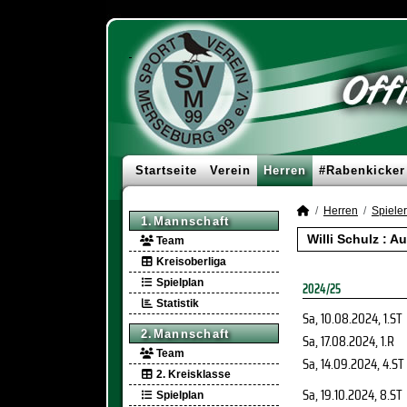
Startseite
Verein
Herren
#Rabenkicker
Herren
Spieler
1.Mannschaft
Willi Schulz : 
Team
Kreisoberliga
Spielplan
2024/25
Statistik
Sa, 10.08.2024
, 1.ST
2.Mannschaft
Sa, 17.08.2024
, 1.R
Team
Sa, 14.09.2024
, 4.ST
2. Kreisklasse
Sa, 19.10.2024
, 8.ST
Spielplan