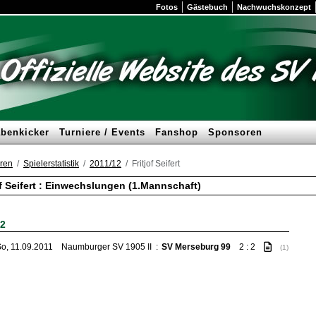
Fotos
Gästebuch
Nachwuchskonzept
benkicker
Turniere / Events
Fanshop
Sponsoren
ren
Spielerstatistik
2011/12
Fritjof Seifert
of Seifert : Einwechslungen (1.Mannschaft)
12
o, 11.09.2011
Naumburger SV 1905 II
:
SV Merseburg 99
2 : 2
(1)