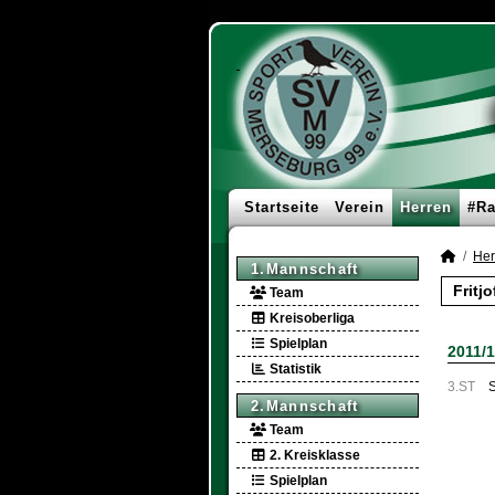
Startseite
Verein
Herren
#Ra
Her
1.Mannschaft
Fritj
Team
Kreisoberliga
Spielplan
2011/
Statistik
3.ST
S
2.Mannschaft
Team
2. Kreisklasse
Spielplan