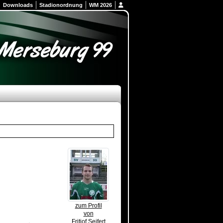
Downloads
Stadionordnung
WM 2026
zum Profil
von
Fritjof Seifert