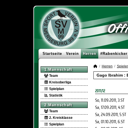
Startseite
Verein
Herren
#Rabenkicker
Herren
Spieler
1.Mannschaft
Gago Ibrahim :
Team
Kreisoberliga
Spielplan
2011/12
Statistik
So, 11.09.2011
, 3.ST
2.Mannschaft
Sa, 17.09.2011
, 4.ST
Team
Sa, 24.09.2011
, 5.ST
2. Kreisklasse
Sa, 01.10.2011
, 6.ST
Spielplan