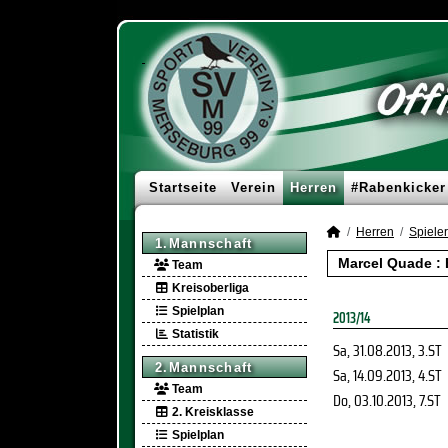
Startseite
Verein
Herren
#Rabenkicker
Herren
Spieler
1.Mannschaft
Marcel Quade :
Team
Kreisoberliga
Spielplan
2013/14
Statistik
Sa, 31.08.2013
, 3.ST
2.Mannschaft
Sa, 14.09.2013
, 4.ST
Team
Do, 03.10.2013
, 7.ST
2. Kreisklasse
Spielplan