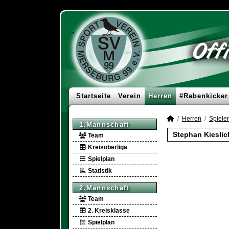
Startseite
Verein
Herren
#Rabenkicker
Herren
Spieler
1.Mannschaft
Stephan Kieslic
Team
Kreisoberliga
Spielplan
Statistik
2.Mannschaft
Team
2. Kreisklasse
Spielplan