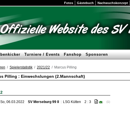
Fotos
Gästebuch
Nachwuchskonzept
benkicker
Turniere / Events
Fanshop
Sponsoren
ren
Spielerstatistik
2021/22
Marcus Pilling
s Pilling : Einwechslungen (2.Mannschaft)
22
So, 06.03.2022
SV Merseburg 99 II
:
LSG Kütten
2 : 3
(1)
(
)