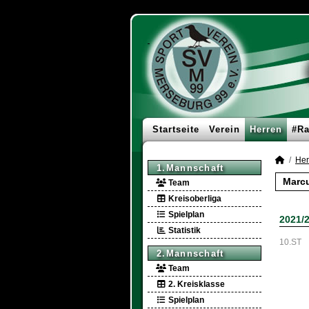
Startseite
Verein
Herren
#Ra
Her
1.Mannschaft
Marcu
Team
Kreisoberliga
Spielplan
2021/
Statistik
10.ST
2.Mannschaft
Team
2. Kreisklasse
Spielplan