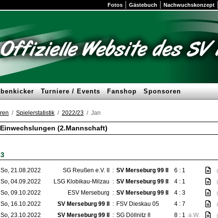
Fotos
Gästebuch
Nachwuchskonzept
benkicker
Turniere / Events
Fanshop
Sponsoren
ren
Spielerstatistik
2022/23
Jan
 Einwechslungen (2.Mannschaft)
23
So, 21.08.2022
SG Reußen e.V. II
:
SV Merseburg 99 II
6 : 1
So, 04.09.2022
LSG Klobikau-Milzau
:
SV Merseburg 99 II
4 : 1
So, 09.10.2022
ESV Merseburg
:
SV Merseburg 99 II
4 : 3
So, 16.10.2022
SV Merseburg 99 II
:
FSV Dieskau 05
4 : 7
So, 23.10.2022
SV Merseburg 99 II
:
SG Döllnitz II
8 : 1
a.W.