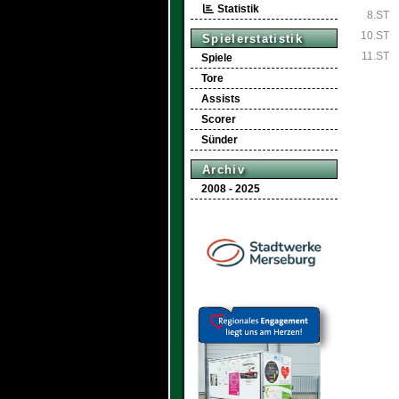
Statistik
8.ST
10.ST
Spielerstatistik
11.ST
Spiele
Tore
Assists
Scorer
Sünder
Archiv
2008 - 2025