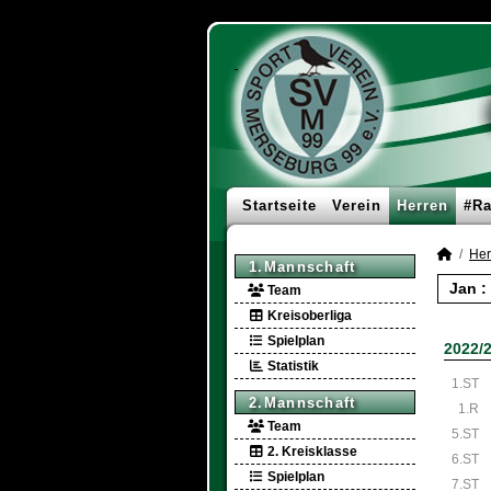
Startseite
Verein
Herren
#Ra
Her
1.Mannschaft
Jan :
Team
Kreisoberliga
Spielplan
2022/
Statistik
1.ST
2.Mannschaft
1.R
Team
5.ST
2. Kreisklasse
6.ST
Spielplan
7.ST