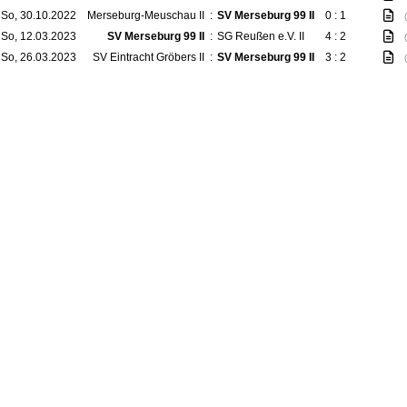
So, 30.10.2022
Merseburg-Meuschau II
:
SV Merseburg 99 II
0 : 1
So, 12.03.2023
SV Merseburg 99 II
:
SG Reußen e.V. II
4 : 2
So, 26.03.2023
SV Eintracht Gröbers II
:
SV Merseburg 99 II
3 : 2