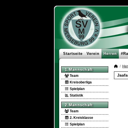
Startseite
Verein
Herren
#Ra
Her
1.Mannschaft
Jaafa
Team
Kreisoberliga
Spielplan
Statistik
2.Mannschaft
Team
2. Kreisklasse
Spielplan