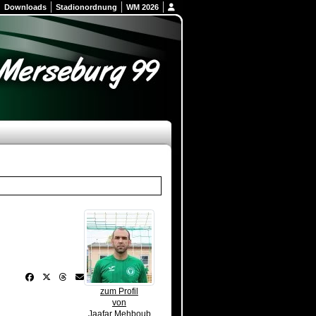
Downloads
Stadionordnung
WM 2026
zum Profil
von
Jaafar Mehboub