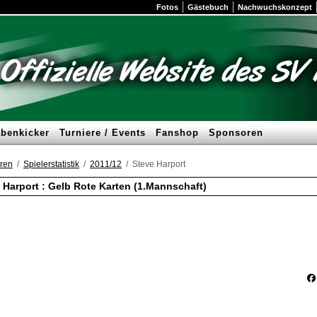
Fotos
Gästebuch
Nachwuchskonzept
benkicker
Turniere / Events
Fanshop
Sponsoren
ren
Spielerstatistik
2011/12
Steve Harport
 Harport : Gelb Rote Karten (1.Mannschaft)