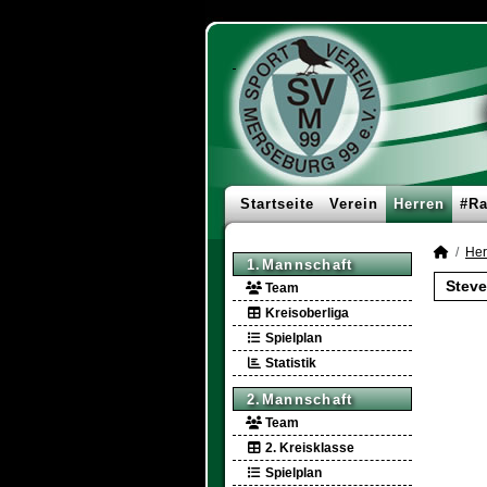
Startseite
Verein
Herren
#Ra
Her
1.Mannschaft
Steve
Team
Kreisoberliga
Spielplan
Statistik
2.Mannschaft
Team
2. Kreisklasse
Spielplan