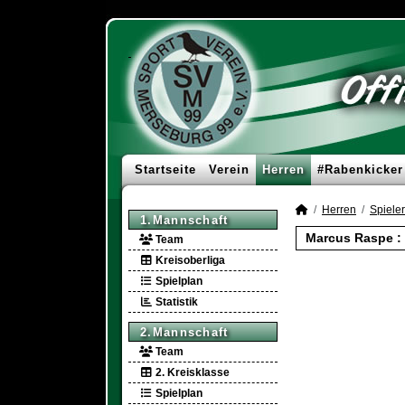
Startseite
Verein
Herren
#Rabenkicker
Herren
Spieler
1.Mannschaft
Marcus Raspe : 
Team
Kreisoberliga
Spielplan
Statistik
2.Mannschaft
Team
2. Kreisklasse
Spielplan