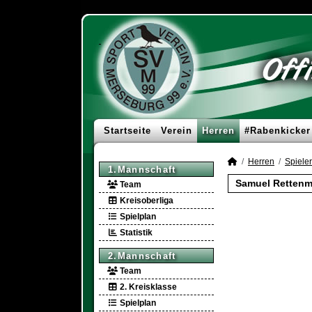
Startseite
Verein
Herren
#Rabenkicker
Herren
Spieler
1.Mannschaft
Samuel Rettenma
Team
Kreisoberliga
Spielplan
Statistik
2.Mannschaft
Team
2. Kreisklasse
Spielplan