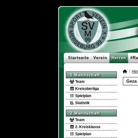
Startseite
Verein
Herren
#Ra
Her
1.Mannschaft
Geza 
Team
Kreisoberliga
Spielplan
Statistik
2.Mannschaft
Team
2. Kreisklasse
Spielplan