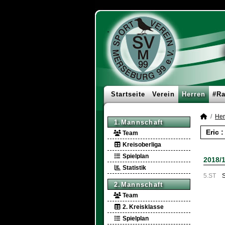
Startseite
Verein
Herren
#Ra
Her
1.Mannschaft
Eric 
Team
Kreisoberliga
Spielplan
2018/
Statistik
5.ST
S
2.Mannschaft
Team
2. Kreisklasse
Spielplan