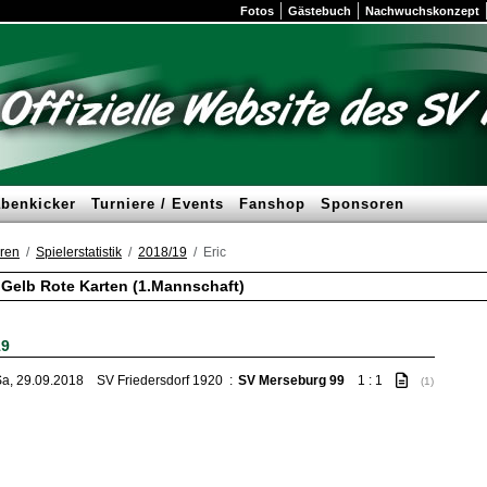
Fotos
Gästebuch
Nachwuchskonzept
benkicker
Turniere / Events
Fanshop
Sponsoren
ren
Spielerstatistik
2018/19
Eric
: Gelb Rote Karten (1.Mannschaft)
19
a, 29.09.2018
SV Friedersdorf 1920
:
SV Merseburg 99
1 : 1
(1)