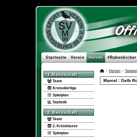
Startseite
Verein
Herren
#Rabenkicker
Herren
Spieler
1.Mannschaft
Marcel : Gelb Ro
Team
Kreisoberliga
Spielplan
Statistik
2.Mannschaft
Team
2. Kreisklasse
Spielplan