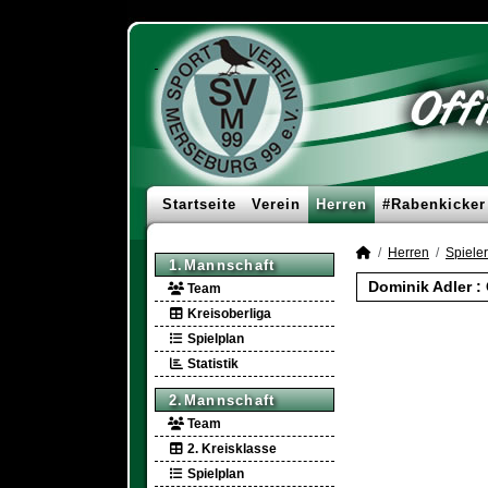
Startseite
Verein
Herren
#Rabenkicker
Herren
Spieler
1.Mannschaft
Dominik Adler :
Team
Kreisoberliga
Spielplan
Statistik
2.Mannschaft
Team
2. Kreisklasse
Spielplan