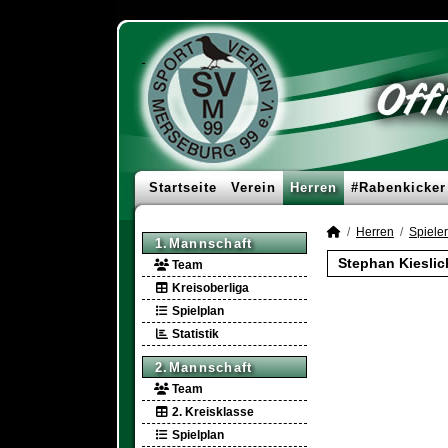
Startseite
Verein
Herren
#Rabenkicker
Herren
Spieler
1.Mannschaft
Stephan Kieslic
Team
Kreisoberliga
Spielplan
Statistik
2.Mannschaft
Team
2. Kreisklasse
Spielplan