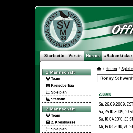
Startseite
Verein
Herren
#Rabenkicker
Herren
Spieler
1.Mannschaft
Ronny Schwerdtf
Team
Kreisoberliga
Spielplan
2009/10
Statistik
Sa, 26.09.2009
, 7.S
2.Mannschaft
Sa, 24.10.2009
, 10.S
Team
Sa, 10.04.2010
, 23.S
2. Kreisklasse
Mi, 14.04.2010
, 20.S
Spielplan