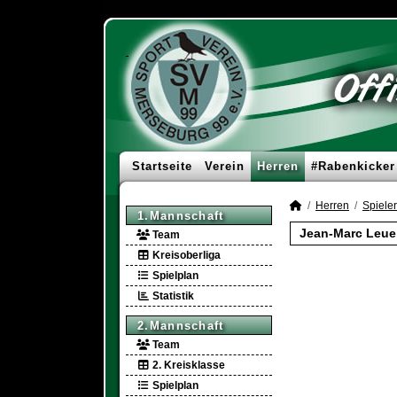
Startseite
Verein
Herren
#Rabenkicker
Herren
Spieler
1.Mannschaft
Jean-Marc Leue 
Team
Kreisoberliga
Spielplan
Statistik
2.Mannschaft
Team
2. Kreisklasse
Spielplan