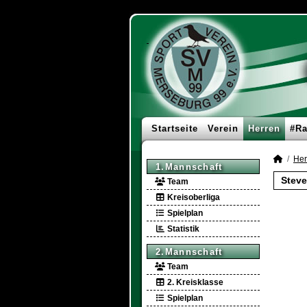
Startseite
Verein
Herren
#Ra
Her
1.Mannschaft
Steve
Team
Kreisoberliga
Spielplan
Statistik
2.Mannschaft
Team
2. Kreisklasse
Spielplan