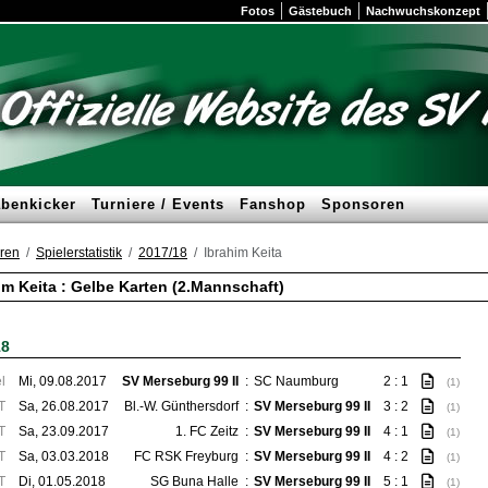
Fotos
Gästebuch
Nachwuchskonzept
benkicker
Turniere / Events
Fanshop
Sponsoren
ren
Spielerstatistik
2017/18
Ibrahim Keita
im Keita : Gelbe Karten (2.Mannschaft)
18
l
Mi, 09.08.2017
SV Merseburg 99 II
:
SC Naumburg
2 : 1
(1)
T
Sa, 26.08.2017
Bl.-W. Günthersdorf
:
SV Merseburg 99 II
3 : 2
(1)
T
Sa, 23.09.2017
1. FC Zeitz
:
SV Merseburg 99 II
4 : 1
(1)
T
Sa, 03.03.2018
FC RSK Freyburg
:
SV Merseburg 99 II
4 : 2
(1)
T
Di, 01.05.2018
SG Buna Halle
:
SV Merseburg 99 II
5 : 1
(1)