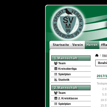
Startseite
Verein
Herren
#Ra
Her
1.Mannschaft
Ibrah
Team
Kreisoberliga
Spielplan
2017/
Statistik
Testspie
2.Mannschaft
2.S
Team
5.S
2. Kreisklasse
18.S
Spielplan
15.S